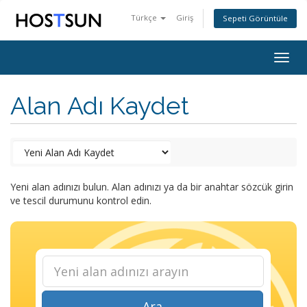
Türkçe
Giriş
Sepeti Görüntüle
Togg
navig
Alan Adı Kaydet
Yeni alan adınızı bulun. Alan adınızı ya da bir anahtar sözcük girin
ve tescil durumunu kontrol edin.
Ara