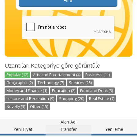
Uzantıları Kategoriye göre görüntüle
Popular (12)
Arts and Entertainment (4)
Business (11)
Geographic (2)
Technology (7)
Services (25)
Money and Finance (1)
Education (2)
Food and Drink (3)
Leisure and Recreation (9)
Shopping (20)
Real Estate (7)
Novelty (3)
Other (15)
Alan Adı
Yeni Fiyat
Transfer
Yenileme