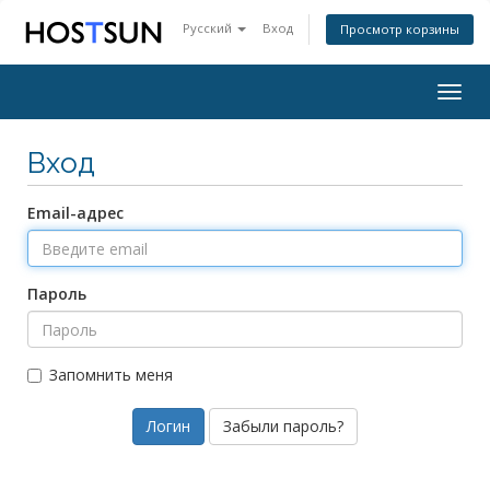
Русский
Вход
Просмотр корзины
Togg
navig
Вход
Email-адрес
Пароль
Запомнить меня
Забыли пароль?