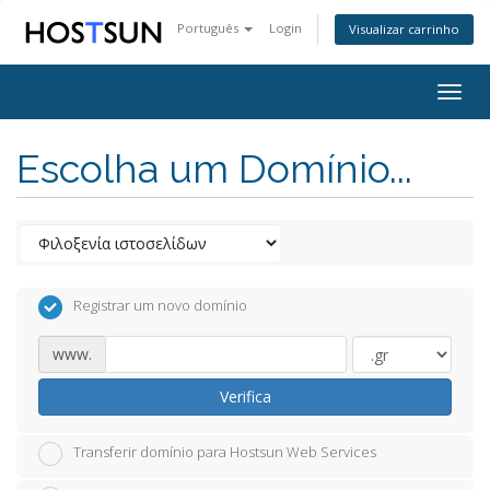
Português
Login
Visualizar carrinho
Togg
navig
Escolha um Domínio...
Registrar um novo domínio
www.
Verifica
Transferir domínio para Hostsun Web Services