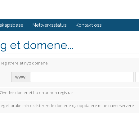
skapsbase
Nettverksstatus
Kontakt oss
g et domene...
Registrere et nytt domene
www.
Overfør domenet fra en annen registrar
Jeg vil bruke min eksisterende domene og oppdatere mine navneservere