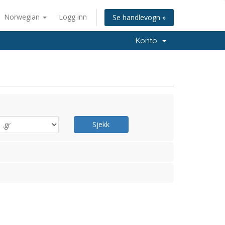
Norwegian
Logg inn
Se handlevogn »
Konto
Sjekk