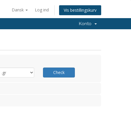
Dansk
Log ind
Vis bestillingskurv
Konto
Check