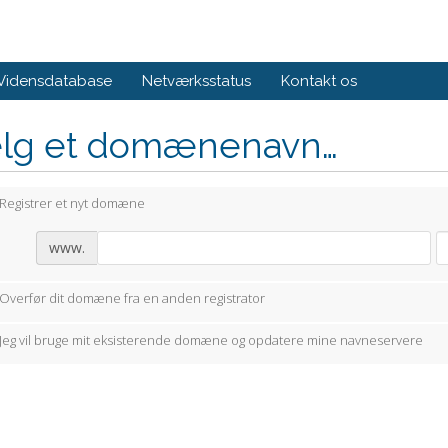
Vidensdatabase
Netværksstatus
Kontakt os
lg et domænenavn…
Registrer et nyt domæne
www.
Overfør dit domæne fra en anden registrator
Jeg vil bruge mit eksisterende domæne og opdatere mine navneservere