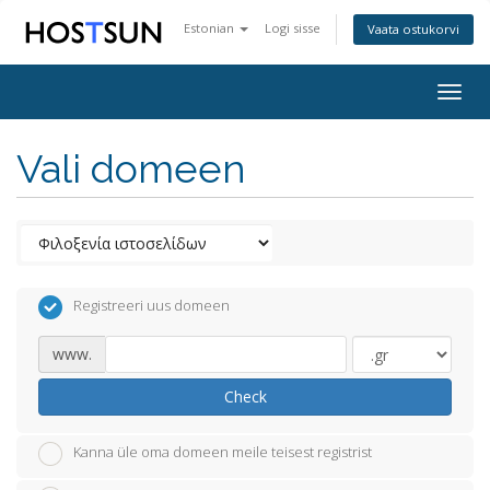
Estonian
Logi sisse
Vaata ostukorvi
Togg
navig
Vali domeen
Registreeri uus domeen
www.
Check
Kanna üle oma domeen meile teisest registrist