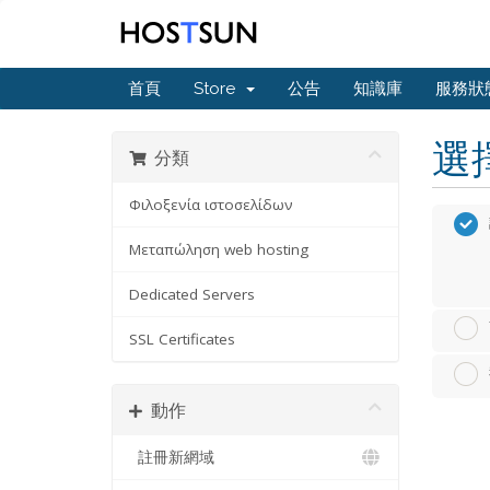
首頁
Store
公告
知識庫
服務狀
選
分類
Φιλοξενία ιστοσελίδων
Μεταπώληση web hosting
Dedicated Servers
SSL Certificates
動作
註冊新網域